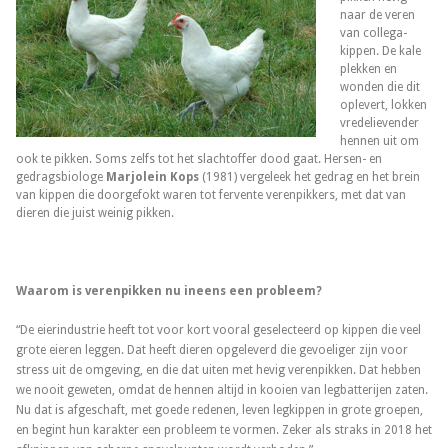
naar de veren
van collega-
kippen. De kale
plekken en
wonden die dit
oplevert, lokken
vredelievender
hennen uit om
ook te pikken. Soms zelfs tot het slachtoffer dood gaat. Hersen- en
gedragsbiologe
Marjolein Kops
(1981) vergeleek het gedrag en het brein
van kippen die doorgefokt waren tot fervente verenpikkers, met dat van
dieren die juist weinig pikken.
Waarom is verenpikken nu ineens een probleem?
“De eierindustrie heeft tot voor kort vooral geselecteerd op kippen die veel
grote eieren leggen. Dat heeft dieren opgeleverd die gevoeliger zijn voor
stress uit de omgeving, en die dat uiten met hevig verenpikken. Dat hebben
we nooit geweten, omdat de hennen altijd in kooien van legbatterijen zaten.
Nu dat is afgeschaft, met goede redenen, leven legkippen in grote groepen,
en begint hun karakter een probleem te vormen. Zeker als straks in 2018 het