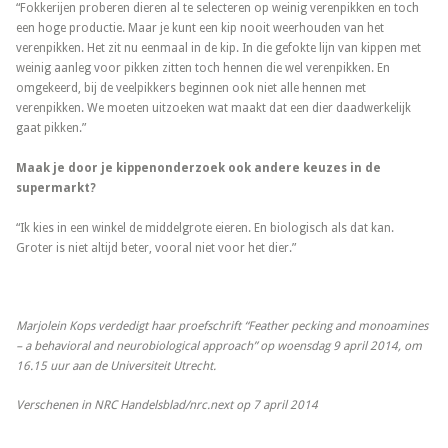
“Fokkerijen proberen dieren al te selecteren op weinig verenpikken en toch
een hoge productie. Maar je kunt een kip nooit weerhouden van het
verenpikken. Het zit nu eenmaal in de kip. In die gefokte lijn van kippen met
weinig aanleg voor pikken zitten toch hennen die wel verenpikken. En
omgekeerd, bij de veelpikkers beginnen ook niet alle hennen met
verenpikken. We moeten uitzoeken wat maakt dat een dier daadwerkelijk
gaat pikken.”
Maak je door je kippenonderzoek ook andere keuzes in de
supermarkt?
“Ik kies in een winkel de middelgrote eieren. En biologisch als dat kan.
Groter is niet altijd beter, vooral niet voor het dier.”
Marjolein Kops verdedigt haar proefschrift “Feather pecking and monoamines
– a behavioral and neurobiological approach” op woensdag 9 april 2014, om
16.15 uur aan de Universiteit Utrecht.
Verschenen in NRC Handelsblad/nrc.next op 7 april 2014