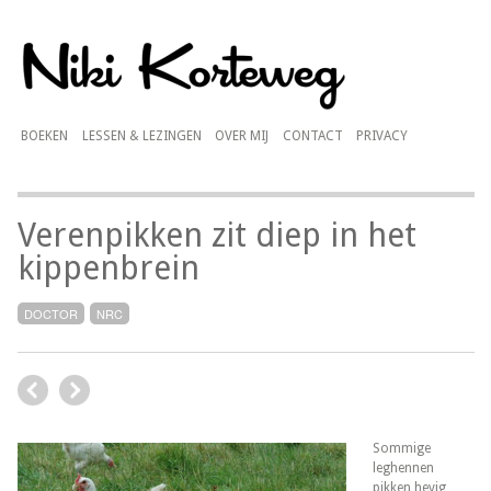
BOEKEN
LESSEN & LEZINGEN
OVER MIJ
CONTACT
PRIVACY
Verenpikken zit diep in het
kippenbrein
DOCTOR
NRC
Sommige
leghennen
pikken hevig