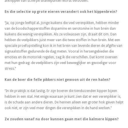
afknippen van scherpe snavelpunten wordt verboden.”
En die selectie op grote eieren verandert ook het kippenbrein?
“Ja, op jonge leeftijd al. Jonge kuikens die veel verenpikken, hebben minder
van de boodschapperstoffen dopamine en serotonine in hun brein dan
kuikens die weinig verenpikken. Als ze volwassen zijn, draait dit om. Dan
hebben de veelpikkers juist meer van die twee stoffen in hun brein. Met een
speciale proefopstelling kon ik in het brein van levende dieren de afgifte van
signaalstoffen gedurende de dag meten. Vooral in hersengebieden die
emoties en de motoriek regelen, zag ik die verschillen. Dat komt overeen
met hun gedrag: de veelpikkers zijn veel beweeglijker en gevoeliger voor
stress.”
Kan de boer die felle pikkers niet gewoon uit de ren halen?
“In de praktijk is dat lastig. Er zijn boeren die tienduizenden kippen bijeen
hebben in een stal. Het enige waaraan je kunt zien dat er een verenpikker is,
is de schade aan andere dieren. De hennen alleen een groter hok geven helpt
ook niet, er zijn veel meer dingen die verenpikken in de hand werken.”
Ze zouden vanaf nu door kunnen gaan met die kalmere kippen?