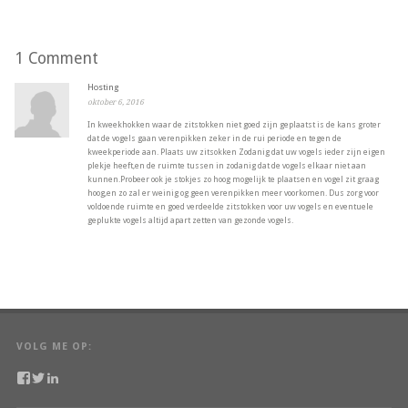
1 Comment
Hosting
oktober 6, 2016
In kweekhokken waar de zitstokken niet goed zijn geplaatst is de kans groter
dat de vogels gaan verenpikken zeker in de rui periode en tegen de
kweekperiode aan. Plaats uw zitsokken Zodanig dat uw vogels ieder zijn eigen
plekje heeft,en de ruimte tussen in zodanig dat de vogels elkaar niet aan
kunnen.Probeer ook je stokjes zo hoog mogelijk te plaatsen en vogel zit graag
hoog,en zo zal er weinig og geen verenpikken meer voorkomen. Dus zorg voor
voldoende ruimte en goed verdeelde zitstokken voor uw vogels en eventuele
geplukte vogels altijd apart zetten van gezonde vogels.
VOLG ME OP:
Bekijk
Bekijk
Bekijk
het
het
het
profiel
profiel
profiel