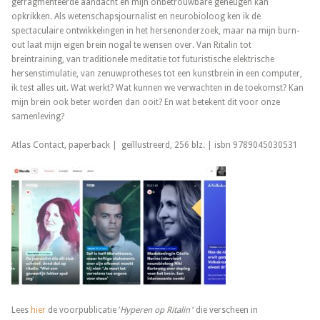
gefragmenteerde aandacht en mijn onbetrouwbare geheugen kan
opkrikken. Als wetenschapsjournalist en neurobioloog ken ik de
spectaculaire ontwikkelingen in het hersenonderzoek, maar na mijn burn-
out laat mijn eigen brein nogal te wensen over. Van Ritalin tot
breintraining, van traditionele meditatie tot futuristische elektrische
hersenstimulatie, van zenuwprotheses tot een kunstbrein in een computer,
ik test alles uit. Wat werkt? Wat kunnen we verwachten in de toekomst? Kan
mijn brein ook beter worden dan ooit? En wat betekent dit voor onze
samenleving?
Atlas Contact, paperback | geïllustreerd, 256 blz. | isbn 9789045030531
Lees
hier
de voorpublicatie ‘
Hyperen op Ritalin
‘ die verscheen in