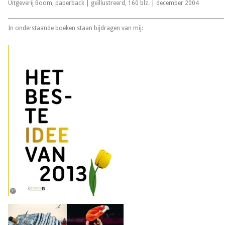
Uitgeverij Boom,
paperback | geïllustreerd, 160 blz. | december 2004
In onderstaande boeken staan bijdragen van mij: