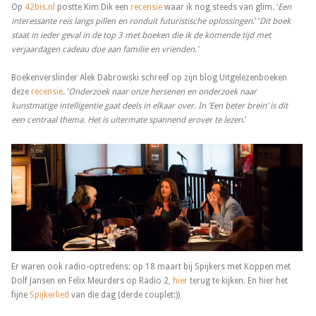
Op
42bis.nl
postte Kim Dik een
recensie
waar ik nog steeds van glim. ‘
Een
interessante reis langs pillen en ronduit futuristische oplossingen
.’ ‘
Dit boek
staat in ieder geval in de top 3 met boeken die ik de komende tijd met
verjaardagen cadeau doe aan familie en vrienden.’
Boekenverslinder Alek Dabrowski schreef op zijn blog Uitgelezenboeken
deze
recensie
. ‘
Onderzoek naar onze hersenen en onderzoek naar
kunstmatige intelligentie gaat deels in elkaar over. In ‘Een beter brein’ is dit
een centraal thema. Het is uitermate spannend erover te lezen
.’
Er waren ook radio-optredens: op 18 maart bij Spijkers met Koppen met
Dolf Jansen en Felix Meurders op Radio 2,
hier
terug te kijken. En hier het
fijne
Spijkerlied
van die dag (derde couplet:))