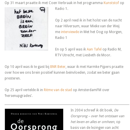
Op 31 maart praatte ik met Coen Verbraak in het programma
Kunststof
op
Radio 1.
Op 2 april reed ik in het holst van de nacht
naar Hilversum, waar Mieke van der Weij
me
interviewde
in Met het Oog op Morgen,
Radio 1
En op 5 april was ik
Aan Tafel
op Radio M,
RTV Utrecht, met Liesbeth de Moor.
Op 10 april was ik te gast bij
BNR Beter
, waar ik met Harmke Pijpers praatte
over hoe we ons brein positief kunnen beïnvloeden, zodat we beter gaan
presteren.
Op 25 april vertelde ik in
Ritme van de stad
op AmsterdamFM over
‘hersenupgrades’.
In 2004 schreef ik dit boek,
De
Oorsprong – over het ontstaan van
het leven en alles er omheen
, op
basis van de lezingen van acht