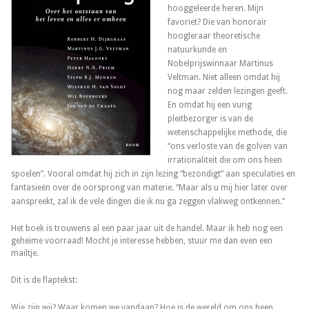
hooggeleerde heren. Mijn
favoriet? Die van honorair
hoogleraar theoretische
natuurkunde en
Nobelprijswinnaar Martinus
Veltman. Niet alleen omdat hij
nog maar zelden lezingen geeft.
En omdat hij een vurig
pleitbezorger is van de
wetenschappelijke methode, die
“ons verloste van de golven van
irrationaliteit die om ons heen
spoelen”. Vooral omdat hij zich in zijn lezing “bezondigt” aan speculaties en
fantasieën over de oorsprong van materie. “Maar als u mij hier later over
aanspreekt, zal ik de vele dingen die ik nu ga zeggen vlakweg ontkennen.”
Het boek is trouwens al een paar jaar uit de handel. Maar ik heb nog een
geheime voorraad! Mocht je interesse hebben, stuur me dan even een
mailtje.
Dit is de flaptekst:
Wie zijn wij? Waar komen we vandaan? Hoe is de wereld om ons heen