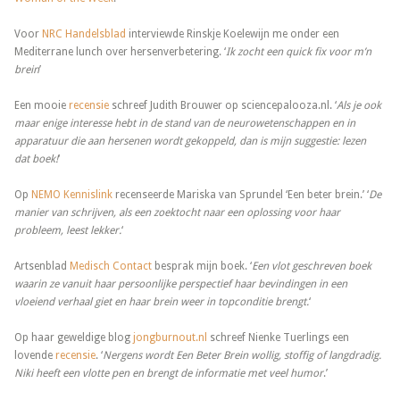
Voor
NRC Handelsblad
interviewde Rinskje Koelewijn me onder een
Mediterrane lunch over hersenverbetering. ‘
Ik zocht een quick fix voor m’n
brein
’
Een mooie
recensie
schreef Judith Brouwer op sciencepalooza.nl. ‘
Als je ook
maar enige interesse hebt in de stand van de neurowetenschappen en in
apparatuur die aan hersenen wordt gekoppeld, dan is mijn suggestie: lezen
dat boek!
‘
Op
NEMO Kennislink
recenseerde Mariska van Sprundel ‘Een beter brein.’ ‘
De
manier van schrijven, als een zoektocht naar een oplossing voor haar
probleem, leest lekker.
‘
Artsenblad
Medisch Contact
besprak mijn boek. ‘
Een vlot geschreven boek
waarin ze vanuit haar persoonlijke perspectief haar bevindingen in een
vloeiend verhaal giet en haar brein weer in topconditie brengt.
‘
Op haar geweldige blog
jongburnout.nl
schreef Nienke Tuerlings een
lovende
recensie
. ‘
Nergens wordt Een Beter Brein wollig, stoffig of langdradig.
Niki heeft een vlotte pen en brengt de informatie met veel humor
.’