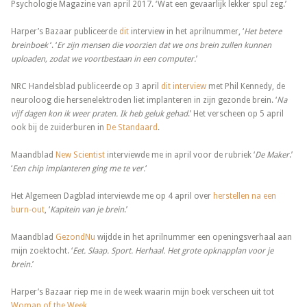
Psychologie Magazine van april 2017. ‘Wat een gevaarlijk lekker spul zeg.’
Harper’s Bazaar publiceerde
dit
interview in het aprilnummer, ‘
Het betere
breinboek
‘. ‘
Er zijn mensen die voorzien dat we ons brein zullen kunnen
uploaden, zodat we voortbestaan in een computer.
’
NRC Handelsblad publiceerde op 3 april
dit interview
met Phil Kennedy, de
neuroloog die hersenelektroden liet implanteren in zijn gezonde brein. ‘
Na
vijf dagen kon ik weer praten. Ik heb geluk gehad
.’ Het verscheen op 5 april
ook bij de zuiderburen in
De Standaard
.
Maandblad
New Scientist
interviewde me in april voor de rubriek ‘
De Maker
.’
‘
Een chip implanteren ging me te ver.
‘
Het Algemeen Dagblad interviewde me op 4 april over
herstellen na een
burn-out
, ‘
Kapitein van je brein
.’
Maandblad
GezondNu
wijdde in het aprilnummer een openingsverhaal aan
mijn zoektocht. ‘
Eet. Slaap. Sport. Herhaal. Het grote opknapplan voor je
brein
.’
Harper’s Bazaar riep me in de week waarin mijn boek verscheen uit tot
Woman of the Week
.