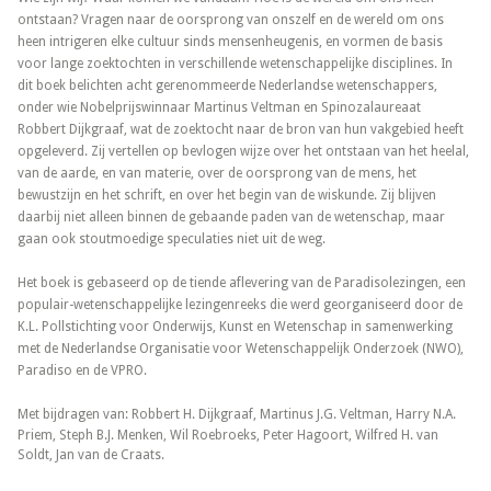
ontstaan? Vragen naar de oorsprong van onszelf en de wereld om ons
heen intrigeren elke cultuur sinds mensenheugenis, en vormen de basis
voor lange zoektochten in verschillende wetenschappelijke disciplines. In
dit boek belichten acht gerenommeerde Nederlandse wetenschappers,
onder wie Nobelprijswinnaar Martinus Veltman en Spinozalaureaat
Robbert Dijkgraaf, wat de zoektocht naar de bron van hun vakgebied heeft
opgeleverd. Zij vertellen op bevlogen wijze over het ontstaan van het heelal,
van de aarde, en van materie, over de oorsprong van de mens, het
bewustzijn en het schrift, en over het begin van de wiskunde. Zij blijven
daarbij niet alleen binnen de gebaande paden van de wetenschap, maar
gaan ook stoutmoedige speculaties niet uit de weg.
Het boek is gebaseerd op de tiende aflevering van de Paradisolezingen, een
populair-wetenschappelijke lezingenreeks die werd georganiseerd door de
K.L. Pollstichting voor Onderwijs, Kunst en Wetenschap in samenwerking
met de Nederlandse Organisatie voor Wetenschappelijk Onderzoek (NWO),
Paradiso en de VPRO.
Met bijdragen van:
Robbert H. Dijkgraaf, Martinus J.G. Veltman, Harry N.A.
Priem, Steph B.J. Menken, Wil Roebroeks, Peter Hagoort, Wilfred H. van
Soldt, Jan van de Craats.